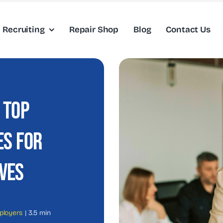
Recruiting
Repair Shop
Blog
Contact Us
 Top
es For
ives
ployers
|
3.5 min