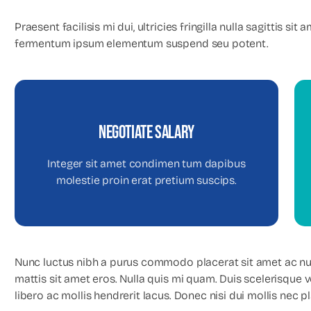
Praesent facilisis mi dui, ultricies fringilla nulla sagittis s
fermentum ipsum elementum suspend seu potent.
Negotiate Salary
negotiate salary
Integer sit amet condimen tum dapibus
molestie proin erat pretium suscips.
Your Content Goes Here
Nunc luctus nibh a purus commodo placerat sit amet ac nun
mattis sit amet eros. Nulla quis mi quam. Duis scelerisque
libero ac mollis hendrerit lacus. Donec nisi dui mollis nec 