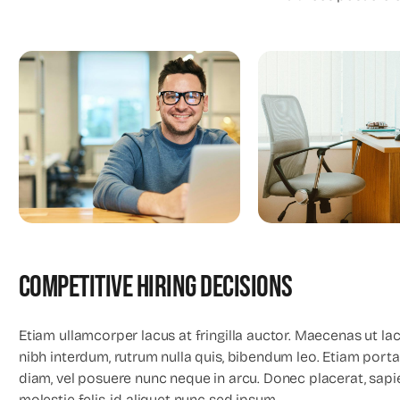
Competitive Hiring Decisions
Etiam ullamcorper lacus at fringilla auctor. Maecenas ut la
nibh interdum, rutrum nulla quis, bibendum leo. Etiam port
diam, vel posuere nunc neque in arcu. Donec placerat, sap
molestie felis, id aliquet nunc sed ipsum.