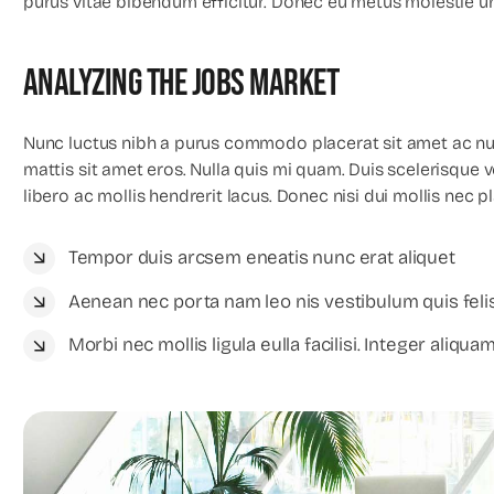
purus vitae bibendum efficitur. Donec eu metus molestie urn
Analyzing The Jobs Market
Nunc luctus nibh a purus commodo placerat sit amet ac nun
mattis sit amet eros. Nulla quis mi quam. Duis scelerisque
libero ac mollis hendrerit lacus. Donec nisi dui mollis nec 
Tempor duis arcsem eneatis nunc erat aliquet
Aenean nec porta nam leo nis vestibulum quis feli
Morbi nec mollis ligula eulla facilisi. Integer aliqua