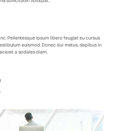
a sollicitudin volutpat.
c. Pellentesque ipsum libero feugiat eu cursus
 vestibulum euismod. Donec dui metus, dapibus in
placerat a sodales diam.
s
m