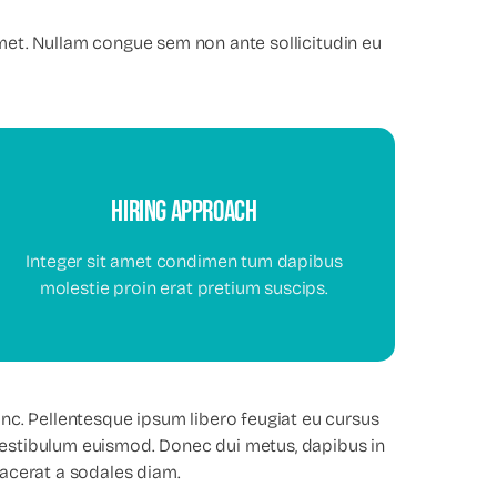
it amet. Nullam congue sem non ante sollicitudin eu
Hiring Approach
hiring approach
Integer sit amet condimen tum dapibus
molestie proin erat pretium suscips.
Your Content Goes Here
c. Pellentesque ipsum libero feugiat eu cursus
 vestibulum euismod. Donec dui metus, dapibus in
placerat a sodales diam.