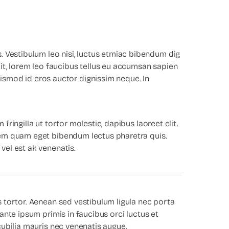
es. Vestibulum leo nisi, luctus etmiac bibendum dig
ipit, lorem leo faucibus tellus eu accumsan sapien
uismod id eros auctor dignissim neque. In
fringilla ut tortor molestie, dapibus laoreet elit.
em quam eget bibendum lectus pharetra quis.
el est ak venenatis.
 tortor. Aenean sed vestibulum ligula nec porta
ante ipsum primis in faucibus orci luctus et
cubilia mauris nec venenatis augue.