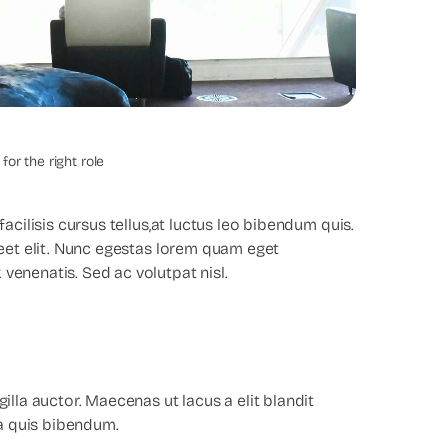
utive Search
or the right role
acilisis cursus tellus,at luctus leo bibendum quis.
reet elit. Nunc egestas lorem quam eget
venenatis. Sed ac volutpat nisl.
illa auctor. Maecenas ut lacus a elit blandit
a quis bibendum.